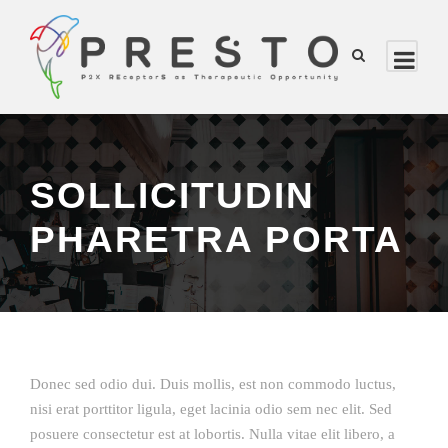
SOLLICITUDIN
PHARETRA PORTA
Donec sed odio dui. Duis mollis, est non commodo luctus,
nisi erat porttitor ligula, eget lacinia odio sem nec elit. Sed
posuere consectetur est at lobortis. Nulla vitae elit libero, a